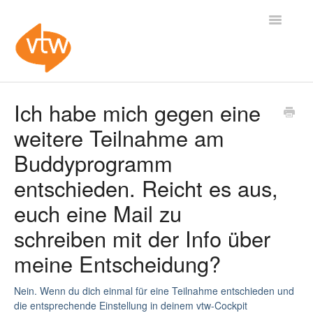
Toggle
Navigatio
Home
Ich habe mich gegen eine
weitere Teilnahme am
Webseite (vtw-the-work.org)
Buddyprogramm
Lehrcoach*innen-Ausbildung
entschieden. Reicht es aus,
Slack-Community
euch eine Mail zu
schreiben mit der Info über
The Work Summer Camp
meine Entscheidung?
Kontakt
Nein. Wenn du dich einmal für eine Teilnahme entschieden und
die entsprechende Einstellung in deinem vtw-Cockpit